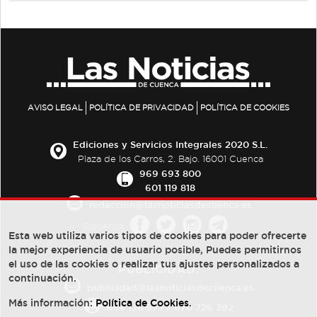
AVISO LEGAL
POLÍTICA DE PRIVACIDAD
POLÍTICA DE COOKIES
Ediciones y Servicios Integrales 2020 S.L.
Plaza de los Carros, 2. Bajo. 16001 Cuenca
969 693 800
601 119 818
redaccion@lasnoticiasdecuenca.es
Síguenos
Esta web utiliza varios tipos de cookies para poder ofrecerte
la mejor experiencia de usuario posible, Puedes permitirnos
el uso de las cookies o realizar tus ajustes personalizados a
PUBLICIDAD:
continuación.
publicidad@lasnoticiasdecuenca.es
Más información:
Política de Cookies
.
684 126 573
/
670 726 392