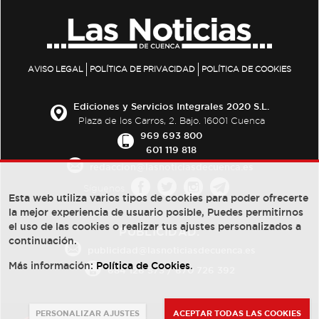
AVISO LEGAL
POLÍTICA DE PRIVACIDAD
POLÍTICA DE COOKIES
Ediciones y Servicios Integrales 2020 S.L.
Plaza de los Carros, 2. Bajo. 16001 Cuenca
969 693 800
601 119 818
redaccion@lasnoticiasdecuenca.es
Síguenos
Esta web utiliza varios tipos de cookies para poder ofrecerte
la mejor experiencia de usuario posible, Puedes permitirnos
el uso de las cookies o realizar tus ajustes personalizados a
PUBLICIDAD:
continuación.
publicidad@lasnoticiasdecuenca.es
Más información:
Política de Cookies
.
684 126 573
/
670 726 392
PERSONALIZAR AJUSTES
ACEPTAR TODAS LAS COOKIES