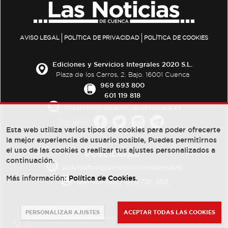
AVISO LEGAL
POLÍTICA DE PRIVACIDAD
POLÍTICA DE COOKIES
Ediciones y Servicios Integrales 2020 S.L.
Plaza de los Carros, 2. Bajo. 16001 Cuenca
969 693 800
601 119 818
redaccion@lasnoticiasdecuenca.es
Síguenos
Esta web utiliza varios tipos de cookies para poder ofrecerte
la mejor experiencia de usuario posible, Puedes permitirnos
el uso de las cookies o realizar tus ajustes personalizados a
PUBLICIDAD:
continuación.
publicidad@lasnoticiasdecuenca.es
Más información:
Política de Cookies
.
684 126 573
/
670 726 392
PERSONALIZAR AJUSTES
ACEPTAR TODAS LAS COOKIES
© Copyright 2013 -
2022
| Ediciones y Servicios Integrales 2020 S.L.