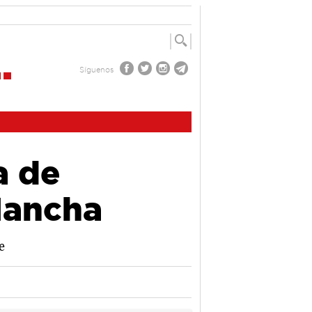
Síguenos
a de
Mancha
e