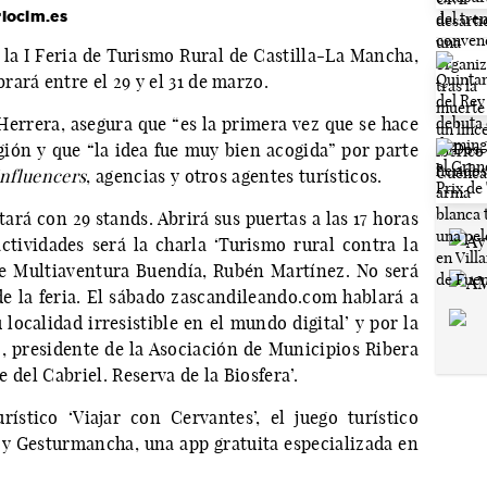
rioclm.es
la I Feria de Turismo Rural de Castilla-La Mancha,
ará entre el 29 y el 31 de marzo.
Herrera, asegura que “es la primera vez que se hace
gión y que “la idea fue muy bien acogida” por parte
influencers
, agencias y otros agentes turísticos.
ará con 29 stands. Abrirá sus puertas a las 17 horas
ctividades será la charla ‘Turismo rural contra la
de Multiaventura Buendía, Rubén Martínez. No será
de la feria. El sábado zascandileando.com hablará a
localidad irresistible en el mundo digital’ y por la
ez, presidente de la Asociación de Municipios Ribera
e del Cabriel. Reserva de la Biosfera’.
ístico ‘Viajar con Cervantes’, el juego turístico
 y Gesturmancha, una app gratuita especializada en