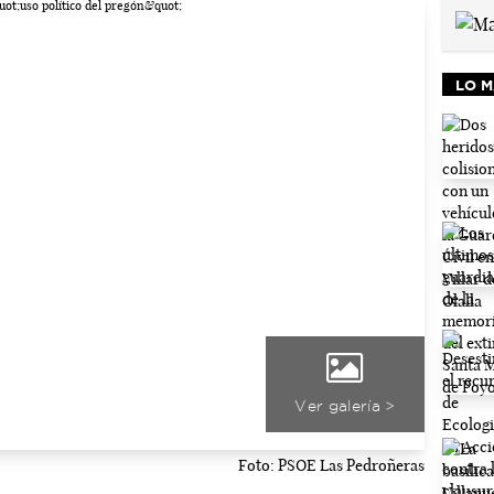
LO M
Ver galería >
Foto: PSOE Las Pedroñeras