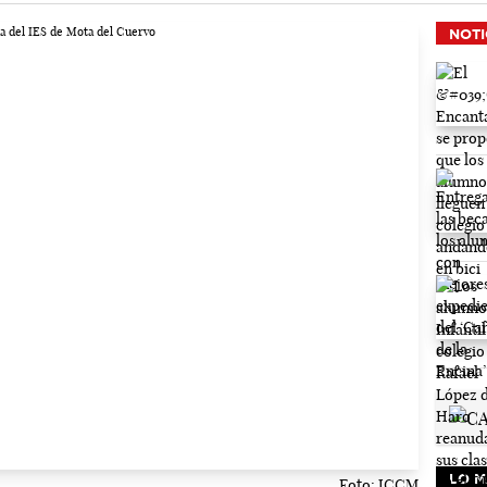
NOTI
LO M
Foto: JCCM