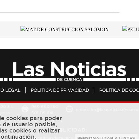
SO LEGAL
POLÍTICA DE PRIVACIDAD
POLÍTICA DE COO
20 S.L.
969 693 800
redaccion@lasnoticiasdecuenc
601 119 818
Cuenca
 de cookies para poder
a de usuario posible,
PUBLICIDAD:
las cookies o realizar
continuación.
publicidad@lasnoticiasdecuenca.es
684 126 573
/
670 726 
PERSONALIZAR AJUSTES