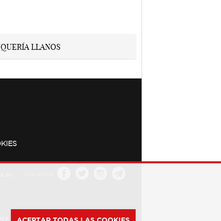
KIES
a.es
Síguenos
392
ACEPTAR TODAS LAS COOKIES