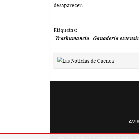
desaparecer.
Etiquetas:
Trashumancia
Ganadería extensi
AVI
Ediciones y Servicios Integrales 20