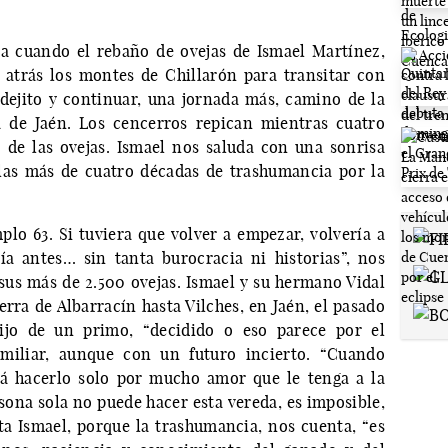
a cuando el rebaño de ovejas de Ismael Martínez,
a atrás los montes de Chillarón para transitar con
adejito y continuar, una jornada más, camino de la
a de Jaén. Los cencerros repican mientras cuatro
 de las ovejas. Ismael nos saluda con una sonrisa
 las más de cuatro décadas de trashumancia por la
o 63. Si tuviera que volver a empezar, volvería a
a antes… sin tanta burocracia ni historias”, nos
 sus más de 2.500 ovejas. Ismael y su hermano Vidal
rra de Albarracín hasta Vilches, en Jaén, el pasado
ijo de un primo, “decidido o eso parece por el
amiliar, aunque con un futuro incierto. “Cuando
rá hacerlo solo por mucho amor que le tenga a la
sona sola no puede hacer esta vereda, es imposible,
ta Ismael, porque la trashumancia, nos cuenta, “es