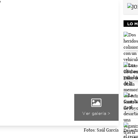
LO M
Ver galería >
Fotos: Saúl García