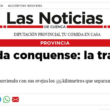
te
accidentes laborales
PROVINCIA
da conquense: la t
orriendo con sus ovejas los 535 kilómetros que separan