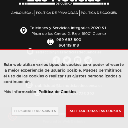
AVISO LEGAL
POLÍTICA DE PRIVACIDAD
POLÍTICA DE COOKIES
Ediciones y Servicios Integrales 2020 S.L.
Plaza de los Carros, 2. Bajo. 16001 Cuenca
969 693 800
601 119 818
redaccion@lasnoticiasdecuenca.es
Síguenos
Esta web utiliza varios tipos de cookies para poder ofrecerte
la mejor experiencia de usuario posible, Puedes permitirnos
el uso de las cookies o realizar tus ajustes personalizados a
PUBLICIDAD:
continuación.
publicidad@lasnoticiasdecuenca.es
Más información:
Política de Cookies
.
684 126 573
/
670 726 392
PERSONALIZAR AJUSTES
ACEPTAR TODAS LAS COOKIES
© Copyright 2013 -
2022
| Ediciones y Servicios Integrales 2020 S.L.
Powered by
Web Dinámica