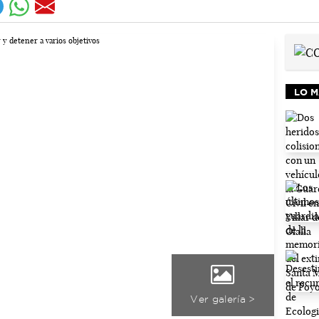
LO M
Ver galería >