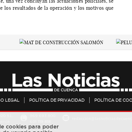
, una vez concluyan las actuaciones policiales, se
e los resultados de la operación y los motivos que
SO LEGAL
POLÍTICA DE PRIVACIDAD
POLÍTICA DE COO
20 S.L.
969 693 800
redaccion@lasnoticiasdecuenc
601 119 818
Cuenca
 de cookies para poder