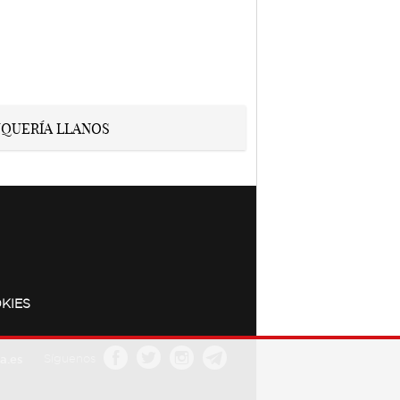
KIES
a.es
Síguenos