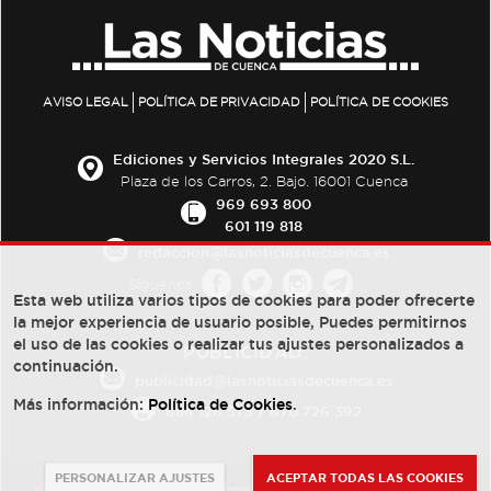
AVISO LEGAL
POLÍTICA DE PRIVACIDAD
POLÍTICA DE COOKIES
Ediciones y Servicios Integrales 2020 S.L.
Plaza de los Carros, 2. Bajo. 16001 Cuenca
969 693 800
601 119 818
redaccion@lasnoticiasdecuenca.es
Síguenos
Esta web utiliza varios tipos de cookies para poder ofrecerte
la mejor experiencia de usuario posible, Puedes permitirnos
el uso de las cookies o realizar tus ajustes personalizados a
PUBLICIDAD:
continuación.
publicidad@lasnoticiasdecuenca.es
Más información:
Política de Cookies
.
684 126 573
/
670 726 392
PERSONALIZAR AJUSTES
ACEPTAR TODAS LAS COOKIES
© Copyright 2013 -
2022
| Ediciones y Servicios Integrales 2020 S.L.