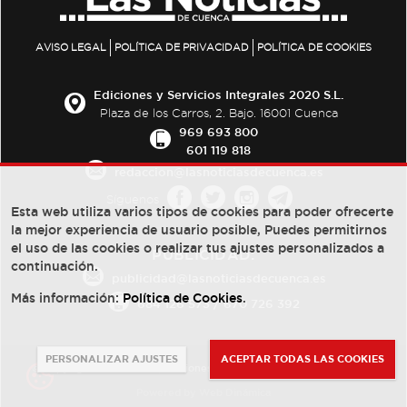
AVISO LEGAL
POLÍTICA DE PRIVACIDAD
POLÍTICA DE COOKIES
Ediciones y Servicios Integrales 2020 S.L.
Plaza de los Carros, 2. Bajo. 16001 Cuenca
969 693 800
601 119 818
redaccion@lasnoticiasdecuenca.es
Síguenos
Esta web utiliza varios tipos de cookies para poder ofrecerte
la mejor experiencia de usuario posible, Puedes permitirnos
el uso de las cookies o realizar tus ajustes personalizados a
PUBLICIDAD:
continuación.
publicidad@lasnoticiasdecuenca.es
Más información:
Política de Cookies
.
684 126 573
/
670 726 392
PERSONALIZAR AJUSTES
ACEPTAR TODAS LAS COOKIES
© Copyright 2013 -
2022
| Ediciones y Servicios Integrales 2020 S.L.
Powered by
Web Dinámica