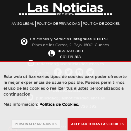
AVISO LEGAL
POLÍTICA DE PRIVACIDAD
POLÍTICA DE COOKIES
Ediciones y Servicios Integrales 2020 S.L.
Plaza de los Carros, 2. Bajo. 16001 Cuenca
969 693 800
601 119 818
redaccion@lasnoticiasdecuenca.es
Síguenos
Esta web utiliza varios tipos de cookies para poder ofrecerte
la mejor experiencia de usuario posible, Puedes permitirnos
el uso de las cookies o realizar tus ajustes personalizados a
PUBLICIDAD:
continuación.
publicidad@lasnoticiasdecuenca.es
Más información:
Política de Cookies
.
684 126 573
/
670 726 392
PERSONALIZAR AJUSTES
ACEPTAR TODAS LAS COOKIES
© Copyright 2013 -
2022
| Ediciones y Servicios Integrales 2020 S.L.