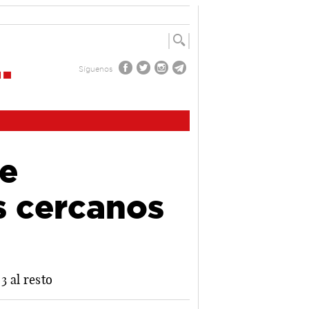
Síguenos
de
s cercanos
3 al resto