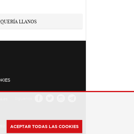
KIES
a.es
Síguenos
392
ACEPTAR TODAS LAS COOKIES