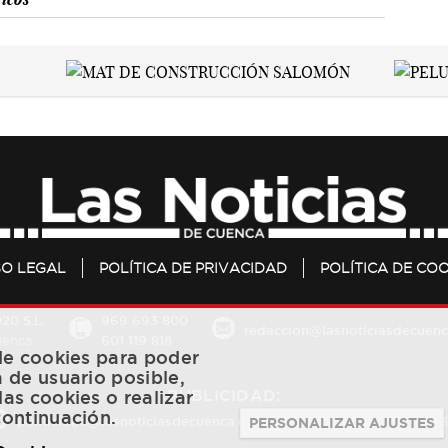
SO LEGAL
POLÍTICA DE PRIVACIDAD
POLÍTICA DE COO
20 S.L.
969 693 800
redaccion@lasnoticiasdecuenc
601 119 818
Cuenca
 de cookies para poder
a de usuario posible,
PUBLICIDAD:
las cookies o realizar
continuación.
publicidad@lasnoticiasdecuenca.es
684 126 573
/
670 726 
PERSONALIZAR AJUSTES