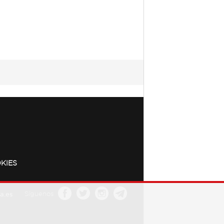
KIES
a.es
Síguenos