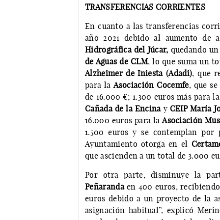
TRANSFERENCIAS CORRIENTES
En cuanto a las transferencias corr
año 2021 debido al aumento de a
Hidrográfica del Júcar,
quedando un t
de Aguas de CLM
, lo que suma un t
Alzheimer de Iniesta (Adadi)
, que r
para la
Asociación Cocemfe
, que se
de 16.000 €; 1.300 euros más para l
Cañada de la Encina
y
CEIP María J
16.000 euros para la
Asociación Musi
1.500 euros y se contemplan por 
Ayuntamiento otorga en el
Certame
que ascienden a un total de 3.000 eu
Por otra parte, disminuye la pa
Peñaranda
en 400 euros, recibiendo
euros debido a un proyecto de la a
asignación habitual”, explicó Meri