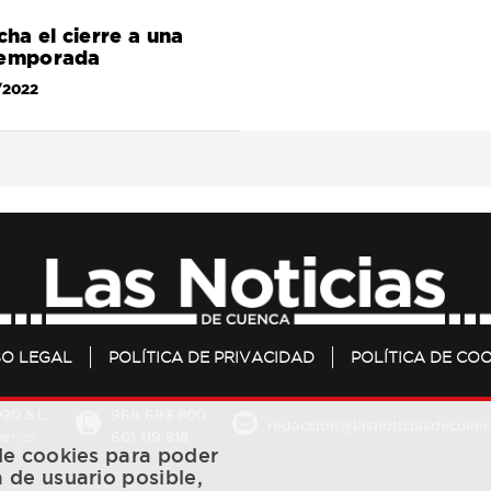
cha el cierre a una
temporada
/2022
SO LEGAL
POLÍTICA DE PRIVACIDAD
POLÍTICA DE COO
20 S.L.
969 693 800
redaccion@lasnoticiasdecuenc
601 119 818
Cuenca
 de cookies para poder
a de usuario posible,