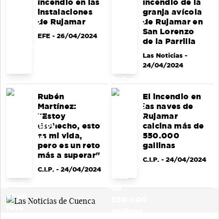
incendio en las
incendio de la
instalaciones
granja avícola
de Rujamar
de Rujamar en
San Lorenzo
EFE
- 26/04/2024
de la Parrilla
Las Noticias
-
24/04/2024
Rubén
El incendio en
Martínez:
las naves de
"Estoy
Rujamar
deshecho, esto
calcina más de
es mi vida,
550.000
pero es un reto
gallinas
más a superar"
C.I.P.
- 24/04/2024
C.I.P.
- 24/04/2024