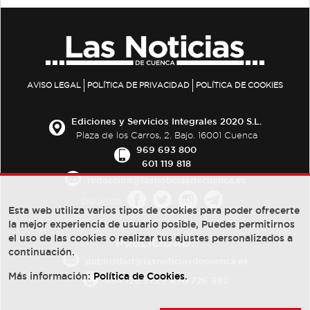
AVISO LEGAL
POLÍTICA DE PRIVACIDAD
POLÍTICA DE COOKIES
Ediciones y Servicios Integrales 2020 S.L.
Plaza de los Carros, 2. Bajo. 16001 Cuenca
969 693 800
601 119 818
redaccion@lasnoticiasdecuenca.es
Síguenos
Esta web utiliza varios tipos de cookies para poder ofrecerte
la mejor experiencia de usuario posible, Puedes permitirnos
el uso de las cookies o realizar tus ajustes personalizados a
PUBLICIDAD:
continuación.
publicidad@lasnoticiasdecuenca.es
Más información:
Política de Cookies
.
684 126 573
/
670 726 392