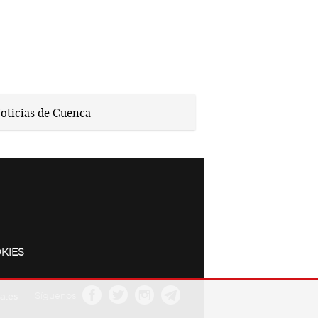
KIES
a.es
Síguenos