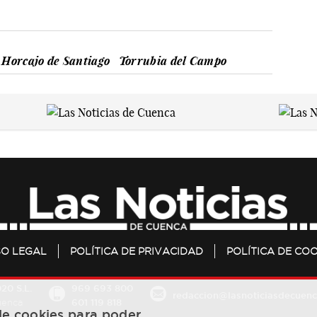
Horcajo de Santiago
Torrubia del Campo
SO LEGAL
POLÍTICA DE PRIVACIDAD
POLÍTICA DE COO
20 S.L.
969 693 800
redaccion@lasnoticiasdecuenc
601 119 818
Cuenca
 de cookies para poder