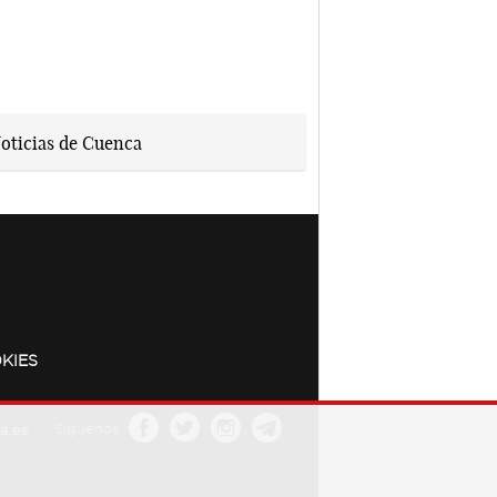
KIES
a.es
Síguenos