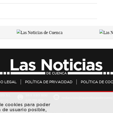
SO LEGAL
POLÍTICA DE PRIVACIDAD
POLÍTICA DE COO
20 S.L.
969 693 800
redaccion@lasnoticiasdecuenc
601 119 818
Cuenca
 de cookies para poder
a de usuario posible,