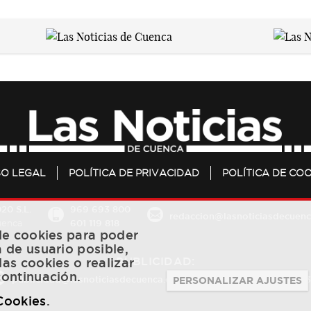
SO LEGAL
POLÍTICA DE PRIVACIDAD
POLÍTICA DE COO
20 S.L.
969 693 800
redaccion@lasnoticiasdecuenc
601 119 818
Cuenca
 de cookies para poder
a de usuario posible,
PUBLICIDAD:
las cookies o realizar
continuación.
publicidad@lasnoticiasdecuenca.es
684 126 573
/
670 726 
PERSONALIZAR AJUSTES
 Cookies
.