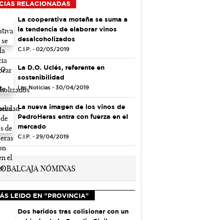
CIAS RELACIONADAS
La cooperativa moteña se suma a
la tendencia de elaborar vinos
desalcoholizados
C.I.P. - 02/05/2019
La D.O. Uclés, referente en
sostenibilidad
Las Noticias - 30/04/2019
La nueva imagen de los vinos de
PedroHeras entra con fuerza en el
mercado
C.I.P. - 29/04/2019
ÁS LEIDO EN "PROVINCIA"
Dos heridos tras colisionar con un