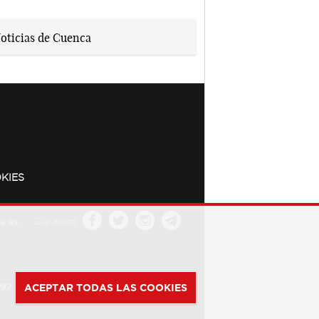
KIES
a.es
Síguenos
392
ACEPTAR TODAS LAS COOKIES