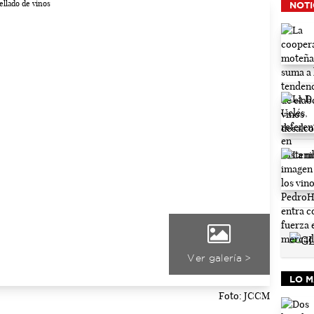
NOTI
Ver galería >
LO M
Foto: JCCM