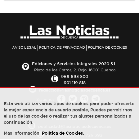
AVISO LEGAL
POLÍTICA DE PRIVACIDAD
POLÍTICA DE COOKIES
Ediciones y Servicios Integrales 2020 S.L.
Plaza de los Carros, 2. Bajo. 16001 Cuenca
969 693 800
601 119 818
redaccion@lasnoticiasdecuenca.es
Síguenos
Esta web utiliza varios tipos de cookies para poder ofrecerte
la mejor experiencia de usuario posible, Puedes permitirnos
el uso de las cookies o realizar tus ajustes personalizados a
PUBLICIDAD:
continuación.
publicidad@lasnoticiasdecuenca.es
Más información:
Política de Cookies
.
684 126 573
/
670 726 392