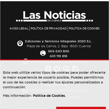
AVISO LEGAL
POLÍTICA DE PRIVACIDAD
POLÍTICA DE COOKIES
Ediciones y Servicios Integrales 2020 S.L.
Plaza de los Carros, 2. Bajo. 16001 Cuenca
969 693 800
601 119 818
redaccion@lasnoticiasdecuenca.es
Síguenos
Esta web utiliza varios tipos de cookies para poder ofrecerte
la mejor experiencia de usuario posible, Puedes permitirnos
el uso de las cookies o realizar tus ajustes personalizados a
PUBLICIDAD:
continuación.
publicidad@lasnoticiasdecuenca.es
Más información:
Política de Cookies
.
684 126 573
/
670 726 392