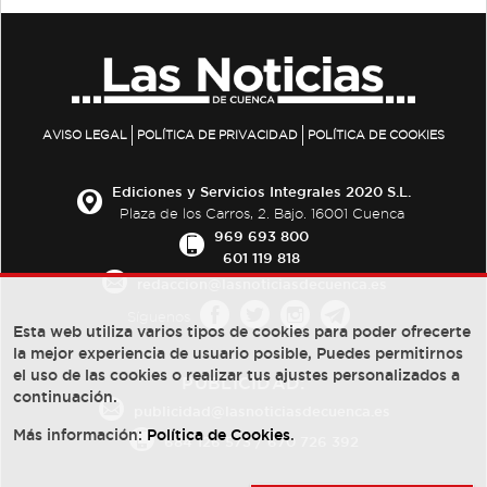
AVISO LEGAL
POLÍTICA DE PRIVACIDAD
POLÍTICA DE COOKIES
Ediciones y Servicios Integrales 2020 S.L.
Plaza de los Carros, 2. Bajo. 16001 Cuenca
969 693 800
601 119 818
redaccion@lasnoticiasdecuenca.es
Síguenos
Esta web utiliza varios tipos de cookies para poder ofrecerte
la mejor experiencia de usuario posible, Puedes permitirnos
el uso de las cookies o realizar tus ajustes personalizados a
PUBLICIDAD:
continuación.
publicidad@lasnoticiasdecuenca.es
Más información:
Política de Cookies
.
684 126 573
/
670 726 392