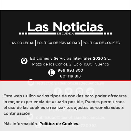
AVISO LEGAL
POLÍTICA DE PRIVACIDAD
POLÍTICA DE COOKIES
Ediciones y Servicios Integrales 2020 S.L.
Plaza de los Carros, 2. Bajo. 16001 Cuenca
969 693 800
601 119 818
redaccion@lasnoticiasdecuenca.es
Síguenos
Esta web utiliza varios tipos de cookies para poder ofrecerte
la mejor experiencia de usuario posible, Puedes permitirnos
el uso de las cookies o realizar tus ajustes personalizados a
PUBLICIDAD:
continuación.
publicidad@lasnoticiasdecuenca.es
Más información:
Política de Cookies
.
684 126 573
/
670 726 392