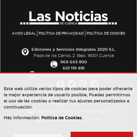
AVISO LEGAL
POLÍTICA DE PRIVACIDAD
POLÍTICA DE COOKIES
Ediciones y Servicios Integrales 2020 S.L.
Plaza de los Carros, 2. Bajo. 16001 Cuenca
969 693 800
601 119 818
redaccion@lasnoticiasdecuenca.es
Síguenos
Esta web utiliza varios tipos de cookies para poder ofrecerte
la mejor experiencia de usuario posible, Puedes permitirnos
el uso de las cookies o realizar tus ajustes personalizados a
PUBLICIDAD:
continuación.
publicidad@lasnoticiasdecuenca.es
Más información:
Política de Cookies
.
684 126 573
/
670 726 392