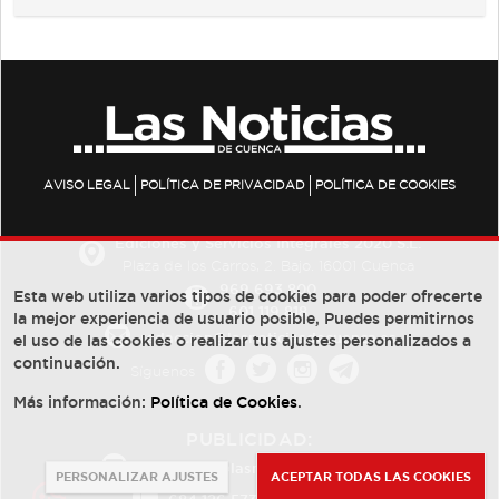
AVISO LEGAL
POLÍTICA DE PRIVACIDAD
POLÍTICA DE COOKIES
Ediciones y Servicios Integrales 2020 S.L.
Plaza de los Carros, 2. Bajo. 16001 Cuenca
969 693 800
Esta web utiliza varios tipos de cookies para poder ofrecerte
601 119 818
la mejor experiencia de usuario posible, Puedes permitirnos
redaccion@lasnoticiasdecuenca.es
el uso de las cookies o realizar tus ajustes personalizados a
continuación.
Síguenos
Más información:
Política de Cookies
.
PUBLICIDAD:
publicidad@lasnoticiasdecuenca.es
PERSONALIZAR AJUSTES
ACEPTAR TODAS LAS COOKIES