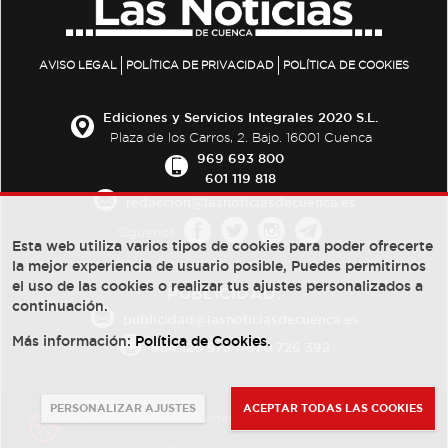
AVISO LEGAL
POLÍTICA DE PRIVACIDAD
POLÍTICA DE COOKIES
Ediciones y Servicios Integrales 2020 S.L.
Plaza de los Carros, 2. Bajo. 16001 Cuenca
969 693 800
601 119 818
redaccion@lasnoticiasdecuenca.es
Síguenos
Esta web utiliza varios tipos de cookies para poder ofrecerte
la mejor experiencia de usuario posible, Puedes permitirnos
el uso de las cookies o realizar tus ajustes personalizados a
PUBLICIDAD:
continuación.
publicidad@lasnoticiasdecuenca.es
Más información:
Política de Cookies
.
684 126 573
/
670 726 392
PERSONALIZAR AJUSTES
ACEPTAR TODAS LAS COOKIES
© Copyright 2013 -
2022
| Ediciones y Servicios Integrales 2020 S.L.
Powered by
Web Dinámica