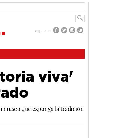
Síguenos
oria viva'
rado
un museo que exponga la tradición