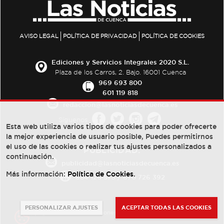
AVISO LEGAL
POLÍTICA DE PRIVACIDAD
POLÍTICA DE COOKIES
Ediciones y Servicios Integrales 2020 S.L.
Plaza de los Carros, 2. Bajo. 16001 Cuenca
969 693 800
601 119 818
redaccion@lasnoticiasdecuenca.es
Síguenos
Esta web utiliza varios tipos de cookies para poder ofrecerte
la mejor experiencia de usuario posible, Puedes permitirnos
el uso de las cookies o realizar tus ajustes personalizados a
PUBLICIDAD:
continuación.
publicidad@lasnoticiasdecuenca.es
Más información:
Política de Cookies
.
684 126 573
/
670 726 392
PERSONALIZAR AJUSTES
ACEPTAR TODAS LAS COOKIES
© Copyright 2013 -
2022
| Ediciones y Servicios Integrales 2020 S.L.