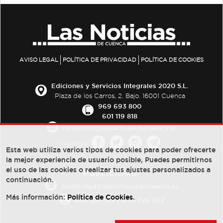
AVISO LEGAL
POLÍTICA DE PRIVACIDAD
POLÍTICA DE COOKIES
Ediciones y Servicios Integrales 2020 S.L.
Plaza de los Carros, 2. Bajo. 16001 Cuenca
969 693 800
601 119 818
redaccion@lasnoticiasdecuenca.es
Síguenos
Esta web utiliza varios tipos de cookies para poder ofrecerte
la mejor experiencia de usuario posible, Puedes permitirnos
el uso de las cookies o realizar tus ajustes personalizados a
PUBLICIDAD:
continuación.
publicidad@lasnoticiasdecuenca.es
Más información:
Política de Cookies
.
684 126 573
/
670 726 392