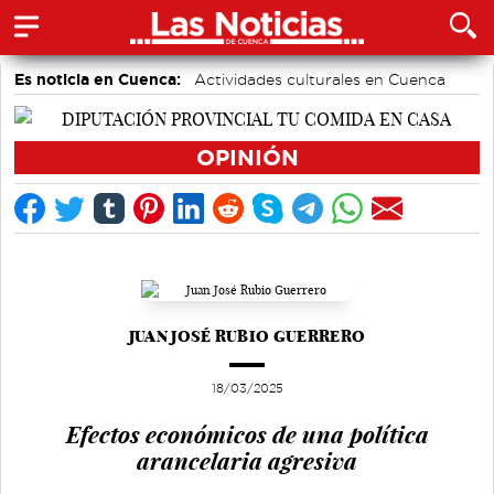
Es noticia en Cuenca:
Actividades culturales en Cuenca
Fútbol
Área de Deportes
Motor
Auditorio de Cuenca
Bádminton
Piragüismo
OPINIÓN
JUAN JOSÉ RUBIO GUERRERO
18/03/2025
Efectos económicos de una política
arancelaria agresiva