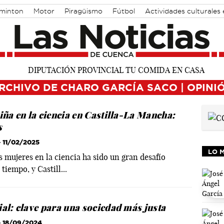
minton
Motor
Piragüismo
Fútbol
Actividades culturales
RCHIVO DE CHARO GARCÍA SACO | OPINI
niña en la ciencia en Castilla-La Mancha:
s
 11/02/2025
LO M
s mujeres en la ciencia ha sido un gran desafío
iempo, y Castill...
ial: clave para una sociedad más justa
 18/09/2024