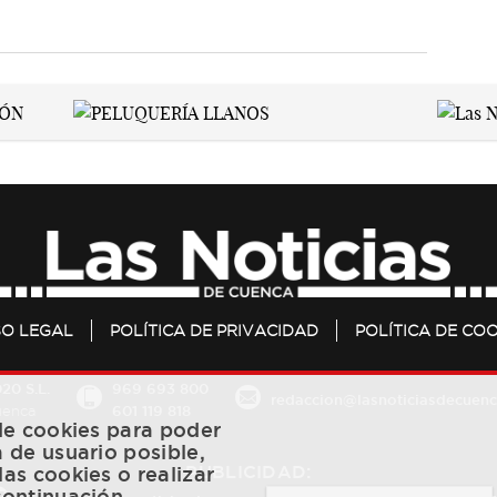
SO LEGAL
POLÍTICA DE PRIVACIDAD
POLÍTICA DE COO
20 S.L.
969 693 800
redaccion@lasnoticiasdecuenc
601 119 818
Cuenca
 de cookies para poder
a de usuario posible,
PUBLICIDAD:
las cookies o realizar
continuación.