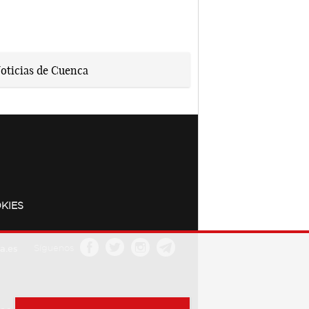
KIES
a.es
Síguenos