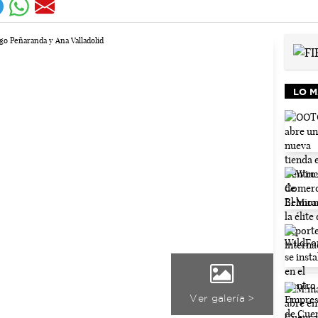
LO M
Ver galería >