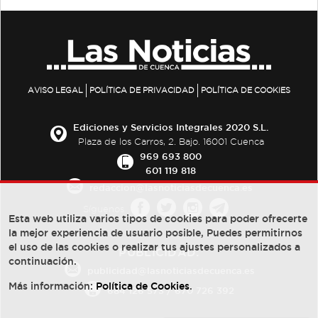
AVISO LEGAL
POLÍTICA DE PRIVACIDAD
POLÍTICA DE COOKIES
Ediciones y Servicios Integrales 2020 S.L.
Plaza de los Carros, 2. Bajo. 16001 Cuenca
969 693 800
601 119 818
redaccion@lasnoticiasdecuenca.es
Síguenos
Esta web utiliza varios tipos de cookies para poder ofrecerte
la mejor experiencia de usuario posible, Puedes permitirnos
el uso de las cookies o realizar tus ajustes personalizados a
PUBLICIDAD:
continuación.
publicidad@lasnoticiasdecuenca.es
Más información:
Política de Cookies
.
684 126 573
/
670 726 392