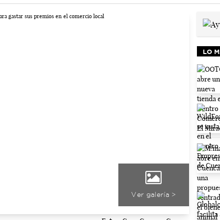
LO M
Ver galería >