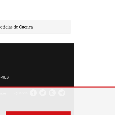
KIES
a.es
Síguenos