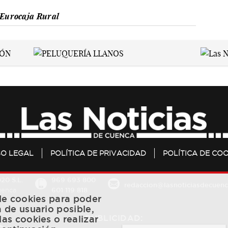
 Eurocaja Rural
SO LEGAL
POLÍTICA DE PRIVACIDAD
POLÍTICA DE COO
20 S.L.
969 693 800
redaccion@lasnoticiasdecuenc
601 119 818
Cuenca
 de cookies para poder
a de usuario posible,
PUBLICIDAD:
las cookies o realizar