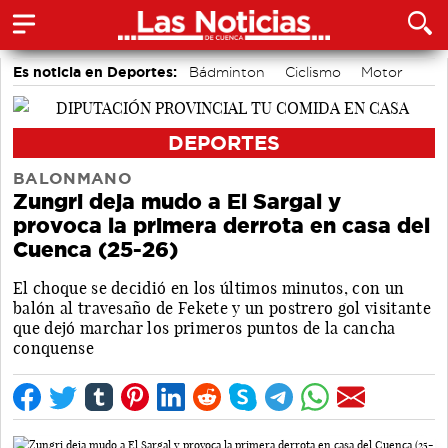
Es noticia en Deportes:
Bádminton
Ciclismo
Motor
Área de Deportes
Balonmano
Piragüismo
Bolos conquenses
Fútbol
DEPORTES
BALONMANO
Zungri deja mudo a El Sargal y
provoca la primera derrota en casa del
Cuenca (25-26)
El choque se decidió en los últimos minutos, con un
balón al travesaño de Fekete y un postrero gol visitante
que dejó marchar los primeros puntos de la cancha
conquense