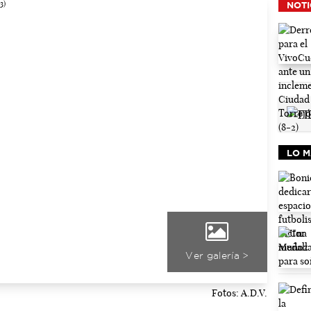
NOTI
LO M
Ver galería >
Fotos: A.D.V.