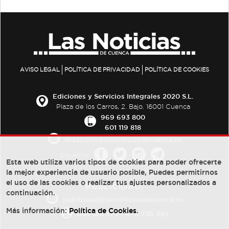
AVISO LEGAL
POLÍTICA DE PRIVACIDAD
POLÍTICA DE COOKIES
Ediciones y Servicios Integrales 2020 S.L.
Plaza de los Carros, 2. Bajo. 16001 Cuenca
969 693 800
601 119 818
redaccion@lasnoticiasdecuenca.es
Síguenos
Esta web utiliza varios tipos de cookies para poder ofrecerte
la mejor experiencia de usuario posible, Puedes permitirnos
el uso de las cookies o realizar tus ajustes personalizados a
PUBLICIDAD:
continuación.
publicidad@lasnoticiasdecuenca.es
Más información:
Política de Cookies
.
684 126 573
/
670 726 392