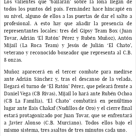
Los valientes que ‘bailarán’ sobre la lona llegan de
todos los puntos del país. Fernández hace hincapié en
su nivel, alguno de ellos a las puertas de dar el salto a
profesional. A esto hay que añadir la presencia de
representantes locales: tres del Gipsy Team Box (Juan
Tovar, Adrián ‘El Ratón’ Pérez y Rubén Muñoz), Antón
Mijail (La Roca Team) y Jesús de Julián ‘El Chato’,
veterano y reconocido boxeador que representa al C.B.
8 onzas.
Muñoz aparecerá en el tercer combate para medirse
ante Adrián Sánchez y, tras el descanso de la velada,
llegará el turno de ‘El Ratón’ Pérez, que peleará frente a
Daniel Vega (CB Rivas), Mijail lo hará ante Rubén Ochoa
(CB La Familia), ‘El Chato’ combatirá en penúltimo
lugar ante Ilais Chakaf (Nudillos de Oro) y el cierre final
estará protagonizado por Juan Tovar, que se enfrentará
a Javier Alonso (C.B. Murciano). Todos ellos bajo el
mismo sistema, tres asaltos de tres minutos cada uno.