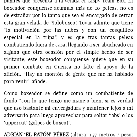
púgiles que presenta a la velada el Gispy Team Box. El
boxeador conquense acumula más de 20 peleas, no es
de extrañar por lo tanto que sea el encargado de cerrar
esta gran velada de ‘Soloboxeo’. Tovar admite que tiene
“la motivación por las nubes y con un cosquilleo
especial en la tripa”, y es que tras tantas peleas
combatiendo fuera de casa, llegando a ser abucheado en
alguna que otra ocasión por el simple hecho de ser
visitante, este boxeador conquense quiere que en su
primer combate en Cuenca no falte el apoyo de la
afición. “Hay un montón de gente que me ha hablado
para venir”, añade.
Como boxeador se define como un combatiente de
fondo “con lo que tengo me manejo bien, si es verdad
que uso bastante mi envergadura y mantener lejos a mi
adversario para luego aprovechar para soltar ‘jabs’ o los
‘uppercut’ (golpes de boxeo)”.
ADRIÁN ‘EL RATÓN’ PÉREZ
(altura: 1,77 metros / peso: