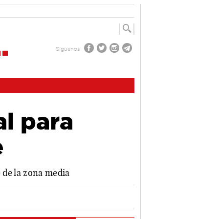
Síguenos
al para
e
e de la zona media