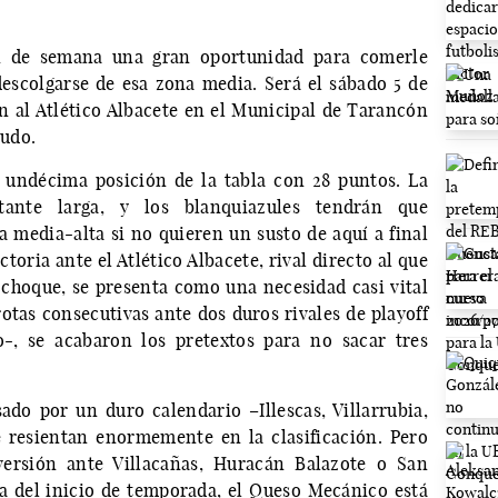
in de semana una gran oportunidad para comerle
 descolgarse de esa zona media. Será el sábado 5 de
an al Atlético Albacete en el Municipal de Tarancón
eudo.
 undécima posición de la tabla con 28 puntos. La
tante larga, y los blanquiazules tendrán que
 media-alta si no quieren un susto de aquí a final
toria ante el Atlético Albacete, rival directo al que
choque, se presenta como una necesidad casi vital
otas consecutivas ante dos duros rivales de playoff
o-, se acabaron los pretextos para no sacar tres
ado por un duro calendario –Illescas, Villarrubia,
 resientan enormemente en la clasificación. Pero
rsión ante Villacañas, Huracán Balazote o San
a del inicio de temporada, el Queso Mecánico está