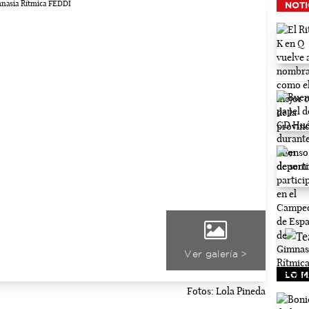
NOTI
Ver galería >
LO M
Fotos: Lola Pineda