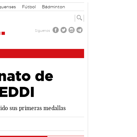
quenses
Fútbol
Bádminton
Síguenos
nato de
FEDDI
uido sus primeras medallas