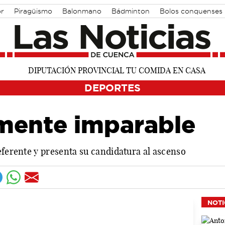
r
Piragüismo
Balonmano
Bádminton
Bolos conquenses
DEPORTES
mente imparable
eferente y presenta su candidatura al ascenso
NOTI