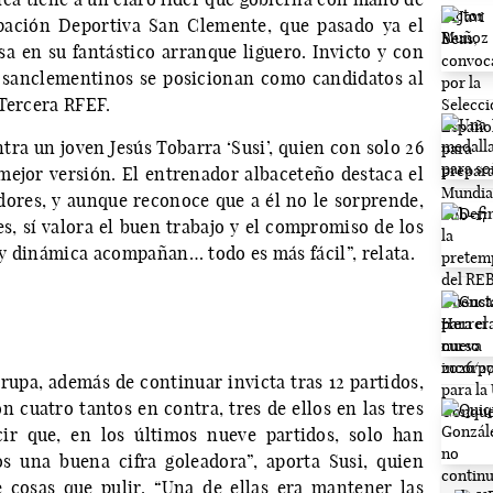
upación Deportiva San Clemente, que pasado ya el
a en su fantástico arranque liguero. Invicto y con
s sanclementinos se posicionan como candidatos al
 Tercera RFEF.
ra un joven Jesús Tobarra ‘Susi’, quien con solo 26
 mejor versión. El entrenador albaceteño destaca el
dores, y aunque reconoce que a él no le sorprende,
es, sí valora el buen trabajo y el compromiso de los
y dinámica acompañan… todo es más fácil”, relata.
rupa, además de continuar invicta tras 12 partidos,
n cuatro tantos en contra, tres de ellos en las tres
cir que, en los últimos nueve partidos, solo han
s una buena cifra goleadora”, aporta Susi, quien
e cosas que pulir. “Una de ellas era mantener las