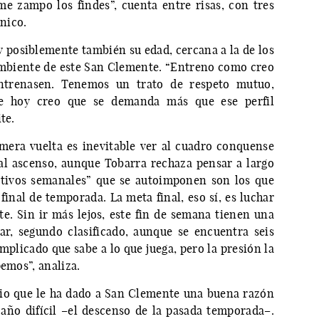
e zampo los findes”, cuenta entre risas, con tres
nico.
–y posiblemente también su edad, cercana a la de los
ambiente de este San Clemente. “Entreno como creo
trenasen. Tenemos un trato de respeto mutuo,
de hoy creo que se demanda más que ese perfil
ite.
mera vuelta es inevitable ver al cuadro conquense
al ascenso, aunque Tobarra rechaza pensar a largo
etivos semanales” que se autoimponen son los que
final de temporada. La meta final, eso sí, es luchar
te. Sin ir más lejos, este fin de semana tienen una
ar, segundo clasificado, aunque se encuentra seis
mplicado que sabe a lo que juega, pero la presión la
pemos”, analiza.
io que le ha dado a San Clemente una buena razón
 año difícil –el descenso de la pasada temporada–.