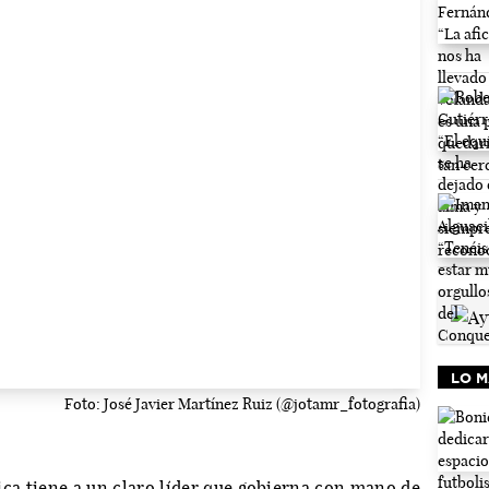
LO M
Foto: José Javier Martínez Ruiz (@jotamr_fotografia)
ica tiene a un claro líder que gobierna con mano de