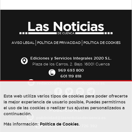
AVISO LEGAL
POLÍTICA DE PRIVACIDAD
POLÍTICA DE COOKIES
Ediciones y Servicios Integrales 2020 S.L.
Plaza de los Carros, 2. Bajo. 16001 Cuenca
969 693 800
601 119 818
redaccion@lasnoticiasdecuenca.es
Síguenos
Esta web utiliza varios tipos de cookies para poder ofrecerte
la mejor experiencia de usuario posible, Puedes permitirnos
el uso de las cookies o realizar tus ajustes personalizados a
PUBLICIDAD:
continuación.
publicidad@lasnoticiasdecuenca.es
Más información:
Política de Cookies
.
684 126 573
/
670 726 392