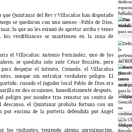
o que Quintanar del Rey y Villacañas han disputado
 juego se quedaron con uno menos –Pablo de Dios,
inar, lo que no les eximió de apretar arriba y tener
o, los verdiblancos se mantienen en la zona de
aría el Villacañas: Antonio Fernández, uno de los
cañero, se quedaba solo ante César Rozalén, pero
 para despejar el intento. Cómodo, el Villacañas
entos, aunque sin entrañar verdadero peligro. El
partido, cuando el jugador local Pablo de Dios era
marilla en dos ocasiones. Inmediatamente después,
 el peligro por nombre tras rematar un centro de
el descanso, el Quintanar probaba fortuna con un
a por encima de la portería defendida por Ángel
r los visitantes, teniendo alguna aproximación,