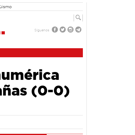
güismo
Síguenos
numérica
añas (0-0)