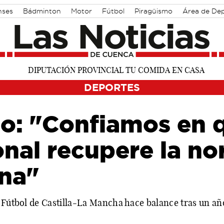
nses
Bádminton
Motor
Fútbol
Piragüismo
Área de De
DEPORTES
lo: "Confiamos en 
onal recupere la n
una"
 Fútbol de Castilla-La Mancha hace balance tras un año