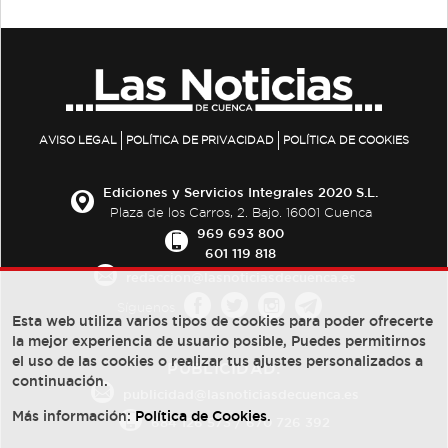
AVISO LEGAL
POLÍTICA DE PRIVACIDAD
POLÍTICA DE COOKIES
Ediciones y Servicios Integrales 2020 S.L.
Plaza de los Carros, 2. Bajo. 16001 Cuenca
969 693 800
601 119 818
redaccion@lasnoticiasdecuenca.es
Síguenos
Esta web utiliza varios tipos de cookies para poder ofrecerte
la mejor experiencia de usuario posible, Puedes permitirnos
el uso de las cookies o realizar tus ajustes personalizados a
PUBLICIDAD:
continuación.
publicidad@lasnoticiasdecuenca.es
Más información:
Política de Cookies
.
684 126 573
/
670 726 392