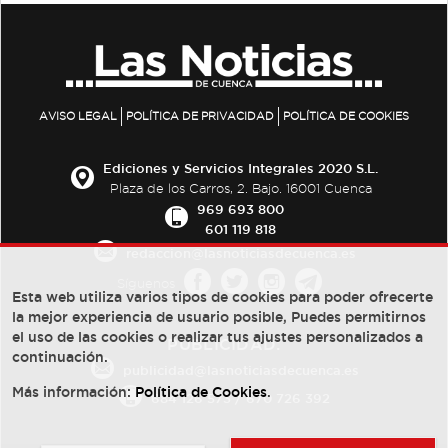
AVISO LEGAL
POLÍTICA DE PRIVACIDAD
POLÍTICA DE COOKIES
Ediciones y Servicios Integrales 2020 S.L.
Plaza de los Carros, 2. Bajo. 16001 Cuenca
969 693 800
601 119 818
redaccion@lasnoticiasdecuenca.es
Síguenos
Esta web utiliza varios tipos de cookies para poder ofrecerte
la mejor experiencia de usuario posible, Puedes permitirnos
el uso de las cookies o realizar tus ajustes personalizados a
PUBLICIDAD:
continuación.
publicidad@lasnoticiasdecuenca.es
Más información:
Política de Cookies
.
684 126 573
/
670 726 392