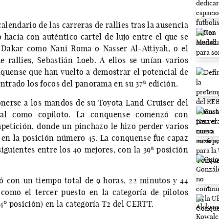
calendario de las carreras de rallies tras la ausencia
 hacía con auténtico cartel de lujo entre el que se
 Dakar como Nani Roma o Nasser Al-Attiyah, o el
rallies, Sebastián Loeb. A ellos se unían varios
uense que han vuelto a demostrar el potencial de
entrado los focos del panorama en su 37ª edición.
onerse a los mandos de su Toyota Land Cruiser del
dal como copiloto. La conquense comenzó con
mpetición, donde un pinchazo le hizo perder varios
 en la posición número 45. La conquense fue capaz
siguientes entre los 40 mejores, con la 39ª posición
ó con un tiempo total de 9 horas, 22 minutos y 44
 como el tercer puesto en la categoría de pilotos
(4º posición) en la categoría T2 del CERTT.