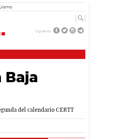
güismo
Síguenos
 Baja
 segunda del calendario CERTT